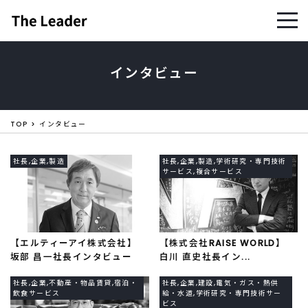
インタビュー
TOP
インタビュー
社長,企業,製造
社長,企業,製造,学術研究・専門技術
サービス,複合サービス
【エルティーアイ株式会社】
【株式会社RAISE WORLD】
坂部 昌一社長インタビュー
白川 直史社長イン...
社長,企業,不動産・物品賃貸,宿泊・
社長,企業,建設,電気・ガス・熱供
飲食サービス
給・水道,学術研究・専門技術サー
ビス