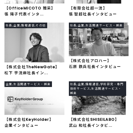
【OfficeMICOTO 雅采】
【有限会社超一流】
張 陽子代表インタ...
張 智超社長インタビュー
社長,企業,情報通信,その他
社長,企業,生活関連サービス・娯楽
【株式会社アロハー】
石原 鉄兵社長インタビュー
【株式会社TheNewGate】
松下 宇流麻社長イン...
企業,生活関連サービス・娯楽
社長,企業,情報通信,学術研究・専門
技術サービス,生活関連サービス・
娯楽
【株式会社KeyHolder】
【株式会社SHISEILABO】
企業インタビュー
武山 和社長インタビ...