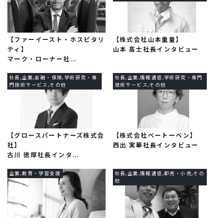
【ファーイースト・ホスピタリ
【株式会社山本重量】
ティ】
山本 高士社長インタビュー
マーク・ローナー社...
社長,企業,金融・保険,学術研究・専
社長,企業,情報通信,学術研究・専門
門技術サービス,その他
技術サービス,その他
【グロースパートナーズ株式会
【株式会社ベートーベン】
社】
西出 実華社長インタビュー
古川 徳厚社長インタ...
企業,教育・学習支援
社長,企業,情報通信,卸売・小売,その
他