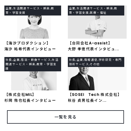
企業,生活関連サービス・娯楽,教
企業,生活関連サービス・娯楽,教
育・学習支援
育・学習支援,医療・福祉
【海汐プロダクション】
【合同会社A-assist】
海汐 祐希代表インタビュー
大野 孝徳代表インタビュ...
社長,企業,宿泊・飲食サービス,生活
社長,企業,情報通信,学術研究・専門
関連サービス・娯楽,教育・学習支
技術サービス,その他
援
【株式会社MiL】
【SOSEI Tech 株式会社】
杉岡 侑也社長インタビュー
秋谷 貞男社長イン...
一覧を見る