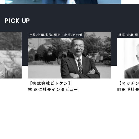
PICK UP
社長,企業,製造,卸売・小売,その他
社長,企業,
【株式会社ビトケン】
【マッチ
林 正仁社長インタビュー
町⽥博社