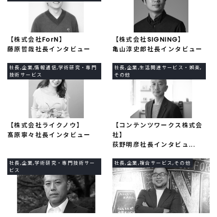
【株式会社SIGNING】
【株式会社ForN】
亀山淳史郎社長インタビュー
藤原哲哉社長インタビュー
社長,企業,情報通信,学術研究・専門
社長,企業,生活関連サービス・娯楽,
技術サービス
その他
【株式会社ライクノウ】
【コンテンツワークス株式会
髙原寧々社長インタビュー
社】
荻野明彦社長インタビュ...
社長,企業,学術研究・専門技術サー
社長,企業,複合サービス,その他
ビス