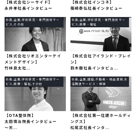
【株式会社シーサイド】
【株式会社インコネ】
永井孝社長インタビュー
篠崎泰弘社長インタビュー
社長,企業,学術研究・専門技術サー
社長,企業,学術研究・専門技術サー
ビス,その他
ビス,医療・福祉
【株式会社リオエンターテイ
【株式会社アイランド・ブレイ
メントデザイン】
ン】
竹林良太社...
鈴木徹社長インタビュ...
社長,企業,学術研究・専門技術サー
社長,企業,建設,不動産・物品賃貸,生
ビス,医療・福祉,その他
活関連サービス・娯楽
【OTA整体院】
【株式会社第一住建ホールディ
太田慎治院長インタビュー
ングス】
～天...
松尾武社長インタ...