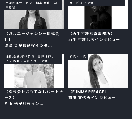
生活関連サービス・娯楽,教育・学
サービス,その他
習支援
【ガルエージェンシー株式会
【酒生哲雄写真事務所】
社】
酒生 哲雄代表インタビュー
渡邉 菜緒取締役インタ...
社長,企業,学術研究・専門技術サー
卸売・小売
ビス,教育・学習支援,その他
【株式会社おもてなしパートナ
【FUMMY REFACE】
ーズ】
前田 文代表インタビュー
片山 祐子社長イン...