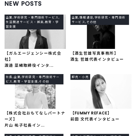
NEW POSTS
企業,学術研究・専門技術サービス,
企業,情報通信,学術研究・専門技術
生活関連サービス・娯楽,教育・学
サービス,その他
習支援
【ガルエージェンシー株式会
【酒生哲雄写真事務所】
社】
酒生 哲雄代表インタビュー
渡邉 菜緒取締役インタ...
社長,企業,学術研究・専門技術サー
卸売・小売
ビス,教育・学習支援,その他
【株式会社おもてなしパートナ
【FUMMY REFACE】
ーズ】
前田 文代表インタビュー
片山 祐子社長イン...