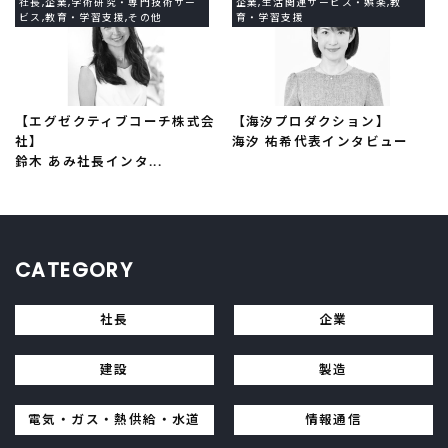
社長,企業,学術研究・専門技術サー
企業,生活関連サービス・娯楽,教
ビス,教育・学習支援,その他
育・学習支援
【エグゼクティブコーチ株式会
【海汐プロダクション】
社】
海汐 祐希代表インタビュー
鈴木 あみ社長インタ...
CATEGORY
社長
企業
建設
製造
電気・ガス・熱供給・水道
情報通信