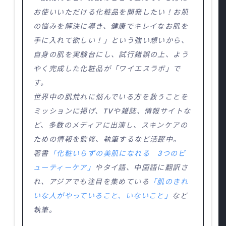
お使いいただける化粧品を開発したい！お肌
の悩みを解決に導き、健康でキレイなお肌を
手に入れて欲しい！」という強い想いから、
自身の肌を実験台にし、試行錯誤の上、よう
やく完成した化粧品が「ワイエスラボ」で
す。
世界中の肌荒れに悩んでいる方を救うことを
ミッションに掲げ、TVや雑誌、情報サイトな
ど、多数のメディアに出演し、スキンケアの
ための情報を監修、執筆するなど活躍中。
著書
「化粧いらずの美肌になれる 3つのビ
ューティーケア」
やタイ語、中国語に翻訳さ
れ、アジアでも注目を集めている
「肌のきれ
いな人がやっていること、いないこと」
など
執筆。