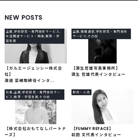
NEW POSTS
企業,学術研究・専門技術サービス,
企業,情報通信,学術研究・専門技術
生活関連サービス・娯楽,教育・学
サービス,その他
習支援
【ガルエージェンシー株式会
【酒生哲雄写真事務所】
社】
酒生 哲雄代表インタビュー
渡邉 菜緒取締役インタ...
社長,企業,学術研究・専門技術サー
卸売・小売
ビス,教育・学習支援,その他
【株式会社おもてなしパートナ
【FUMMY REFACE】
ーズ】
前田 文代表インタビュー