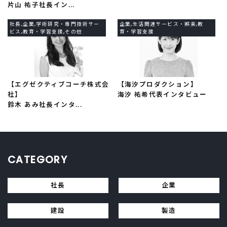
片山 祐子社長イン...
社長,企業,学術研究・専門技術サー
企業,生活関連サービス・娯楽,教
ビス,教育・学習支援,その他
育・学習支援
【エグゼクティブコーチ株式会
【海汐プロダクション】
社】
海汐 祐希代表インタビュー
鈴木 あみ社長インタ...
CATEGORY
社長
企業
建設
製造