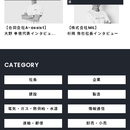
援
【合同会社A-assist】
【株式会社MiL】
大野 孝徳代表インタビュ...
杉岡 侑也社長インタビュー
CATEGORY
社長
企業
建設
製造
電気・ガス・熱供給・水道
情報通信
運輸・郵便
卸売・小売