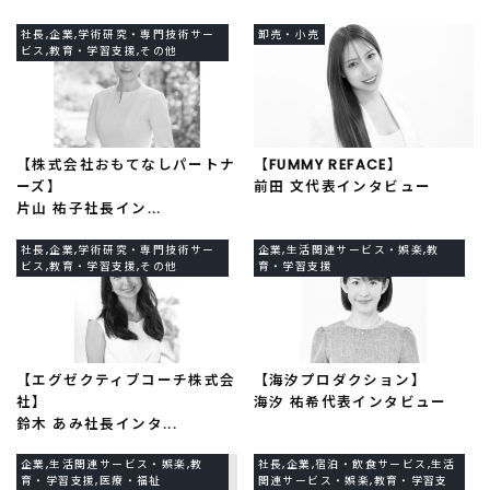
社長,企業,学術研究・専門技術サー
卸売・小売
ビス,教育・学習支援,その他
【株式会社おもてなしパートナ
【FUMMY REFACE】
ーズ】
前田 文代表インタビュー
片山 祐子社長イン...
社長,企業,学術研究・専門技術サー
企業,生活関連サービス・娯楽,教
ビス,教育・学習支援,その他
育・学習支援
【エグゼクティブコーチ株式会
【海汐プロダクション】
社】
海汐 祐希代表インタビュー
鈴木 あみ社長インタ...
企業,生活関連サービス・娯楽,教
社長,企業,宿泊・飲食サービス,生活
育・学習支援,医療・福祉
関連サービス・娯楽,教育・学習支