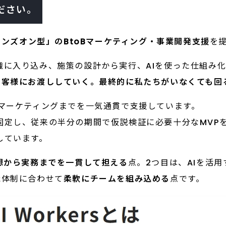
ださい。
ハンズオン型」のBtoBマーケティング・事業開発支援
を
織に入り込み、施策の設計から実行、AIを使った仕組み
お客様にお渡ししていく。最終的に私たちがいなくても回
トマーケティングまでを一気通貫で支援しています。
定し、従来の半分の期間で仮説検証に必要十分なMVPを
しています。
想から実務までを一貫して担える
点。2つ目は、AIを活
織体制に合わせて
柔軟にチームを組み込める
点です。