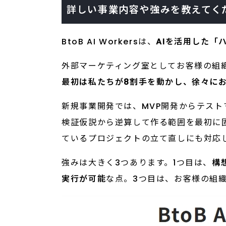
詳しい事業内容や強みを教えてく
BtoB AI Workersは、
AIを活用した「
外部マーケティング室としてお客様の組
最初は私たちが8割手を動かし、徐々に
新規事業開発では、MVP開発からテス
検証仮説から逆算して作る範囲を最初に固
ているプロジェクトの立て直しにも対応
強みは大きく3つあります。1つ目は、
構
実行が可能
な点。3つ目は、お客様の組