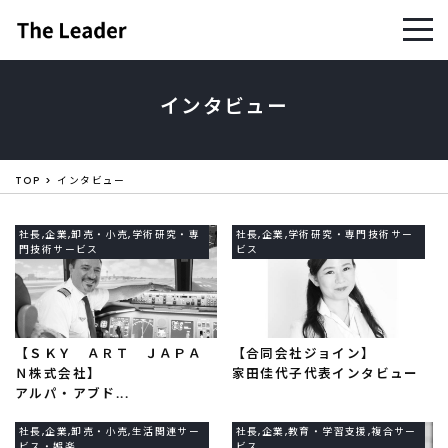
インタビュー
TOP
インタビュー
社長,企業,卸売・小売,学術研究・専
社長,企業,学術研究・専門技術サー
門技術サービス
ビス
【ＳＫＹ ＡＲＴ ＪＡＰＡ
【合同会社ジョイン】
Ｎ株式会社】
家田佳代子代表インタビュー
アルパ・アブド...
社長,企業,卸売・小売,生活関連サー
社長,企業,教育・学習支援,複合サー
ビス・娯楽
ビス