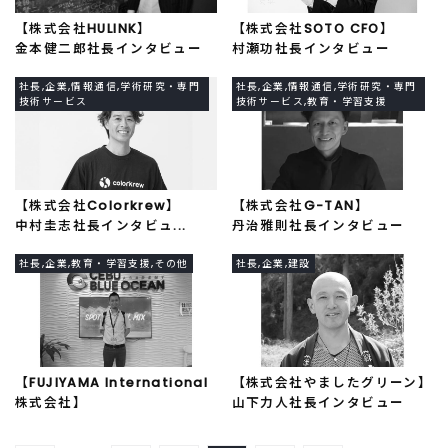
【株式会社HULINK】
【株式会社SOTO CFO】
金本健二郎社長インタビュー
村瀬功社長インタビュー
社長,企業,情報通信,学術研究・専門
社長,企業,情報通信,学術研究・専門
技術サービス
技術サービス,教育・学習支援
【株式会社Colorkrew】
【株式会社G-TAN】
中村圭志社長インタビュ...
丹治雅則社長インタビュー
社長,企業,教育・学習支援,その他
社長,企業,建設
【FUJIYAMA International
【株式会社やましたグリーン】
株式会社】
山下力人社長インタビュー