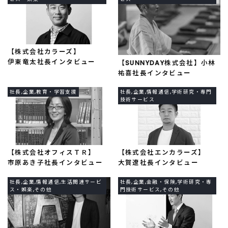
【株式会社カラーズ】
伊東竜太社長インタビュー
【SUNNYDAY株式会社】小林
祐喜社長インタビュー
社長,企業,教育・学習支援
社長,企業,情報通信,学術研究・専門
技術サービス
【株式会社オフィスＴＲ】
【株式会社エンカラーズ】
市原あき子社長インタビュー
大賀遼社長インタビュー
社長,企業,情報通信,生活関連サービ
社長,企業,金融・保険,学術研究・専
ス・娯楽,その他
門技術サービス,その他