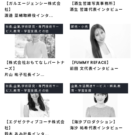
【ガルエージェンシー株式会
【酒生哲雄写真事務所】
社】
酒生 哲雄代表インタビュー
渡邉 菜緒取締役インタ...
社長,企業,学術研究・専門技術サー
卸売・小売
ビス,教育・学習支援,その他
【株式会社おもてなしパートナ
【FUMMY REFACE】
ーズ】
前田 文代表インタビュー
片山 祐子社長イン...
社長,企業,学術研究・専門技術サー
企業,生活関連サービス・娯楽,教
ビス,教育・学習支援,その他
育・学習支援
【エグゼクティブコーチ株式会
【海汐プロダクション】
社】
海汐 祐希代表インタビュー
鈴木 あみ社長インタ...