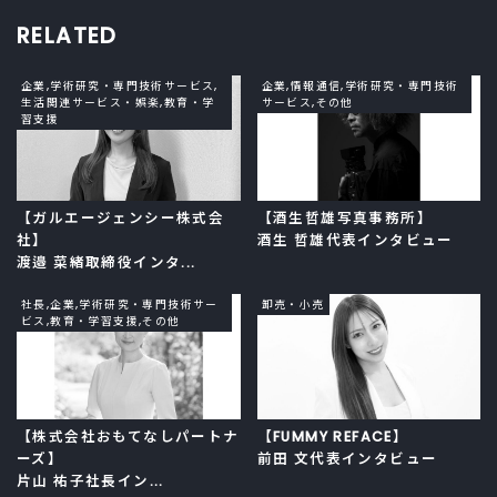
RELATED
企業,学術研究・専門技術サービス,
企業,情報通信,学術研究・専門技術
生活関連サービス・娯楽,教育・学
サービス,その他
習支援
【ガルエージェンシー株式会
【酒生哲雄写真事務所】
社】
酒生 哲雄代表インタビュー
渡邉 菜緒取締役インタ...
社長,企業,学術研究・専門技術サー
卸売・小売
ビス,教育・学習支援,その他
【株式会社おもてなしパートナ
【FUMMY REFACE】
ーズ】
前田 文代表インタビュー
片山 祐子社長イン...