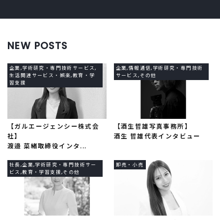
NEW POSTS
企業,学術研究・専門技術サービス,
企業,情報通信,学術研究・専門技術
生活関連サービス・娯楽,教育・学
サービス,その他
習支援
【ガルエージェンシー株式会
【酒生哲雄写真事務所】
社】
酒生 哲雄代表インタビュー
渡邉 菜緒取締役インタ...
社長,企業,学術研究・専門技術サー
卸売・小売
ビス,教育・学習支援,その他