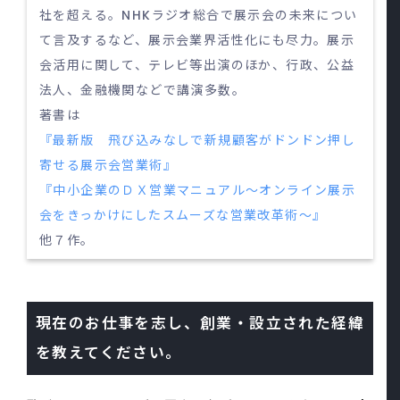
社を超える。NHKラジオ総合で展示会の未来につい
て言及するなど、展示会業界活性化にも尽力。展示
会活用に関して、テレビ等出演のほか、行政、公益
法人、金融機関などで講演多数。
著書は
『最新版 飛び込みなしで新規顧客がドンドン押し
寄せる展示会営業術』
『中小企業のＤＸ営業マニュアル～オンライン展示
会をきっかけにしたスムーズな営業改革術～』
他７作。
現在のお仕事を志し、創業・設立された経緯
を教えてください。