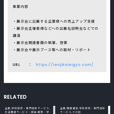
事業内容
・展示会に出展する企業様への売上アップ支援
・展示会主催者様などへの出展社説明会などでの
講演
・展示会関連書籍の執筆、啓蒙
・展示会や展示ブース等への取材・リポート
URL ：
https://tenjikaieigyo.com/
RELATED
企業,学術研究・専門技術サービス,
企業,情報通信,学術研究・専門技術
生活関連サービス・娯楽,教育・学
サービス,その他