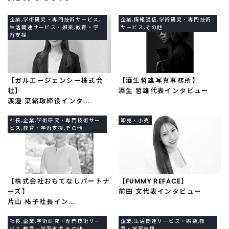
企業,学術研究・専門技術サービス,
企業,情報通信,学術研究・専門技術
生活関連サービス・娯楽,教育・学
サービス,その他
習支援
【ガルエージェンシー株式会
【酒生哲雄写真事務所】
社】
酒生 哲雄代表インタビュー
渡邉 菜緒取締役インタ...
社長,企業,学術研究・専門技術サー
卸売・小売
ビス,教育・学習支援,その他
【株式会社おもてなしパートナ
【FUMMY REFACE】
ーズ】
前田 文代表インタビュー
片山 祐子社長イン...
社長,企業,学術研究・専門技術サー
企業,生活関連サービス・娯楽,教
ビス,教育・学習支援,その他
育・学習支援