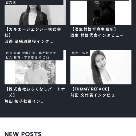
習支援
【ガルエージェンシー株式会
【酒生哲雄写真事務所】
社】
酒生 哲雄代表インタビュー
渡邉 菜緒取締役インタ...
社長,企業,学術研究・専門技術サー
卸売・小売
ビス,教育・学習支援,その他
【株式会社おもてなしパートナ
【FUMMY REFACE】
ーズ】
前田 文代表インタビュー
片山 祐子社長イン...
NEW POSTS