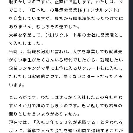
恥ずかしいのですが、正直にお話します。わたしは、今
でこそ、『日本唯一の展示会営業(R)コンサルタント』
を自負していますが、最初から順風満帆だったわけでは
ありません。むしろその逆でした。
大学を卒業して、(株)リクルート系の会社に営業職とし
て入社しました。
当時は、就職氷河期と言われ、大学を卒業しても就職先
がない学生がたくさんいる時代でしたから、就職したい
企業ランキングで常に上位に入るリクルート社に入社し
たわたしは客観的に見て、悪くないスタートだったと思
います。
ところがです。わたしはせっかく入社したこの会社をわ
ずか４か月で辞めてしまうのです。思い返しても若気の
至りとしか言いようがありません。
現在では、「入社３年で３０％が退職する」と言われる
ように、新卒で入った会社を短い期間で退職することが