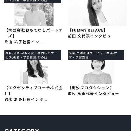
ビス,教育・学習支援,その他
【株式会社おもてなしパートナ
【FUMMY REFACE】
ーズ】
前田 文代表インタビュー
片山 祐子社長イン...
社長,企業,学術研究・専門技術サー
企業,生活関連サービス・娯楽,教
ビス,教育・学習支援,その他
育・学習支援
【エグゼクティブコーチ株式会
【海汐プロダクション】
社】
海汐 祐希代表インタビュー
鈴木 あみ社長インタ...