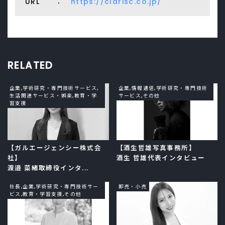
URL ：
https://clarisc.co.jp/
RELATED
企業,学術研究・専門技術サービス,
企業,情報通信,学術研究・専門技術
生活関連サービス・娯楽,教育・学
サービス,その他
習支援
【ガルエージェンシー株式会
【酒生哲雄写真事務所】
社】
酒生 哲雄代表インタビュー
渡邉 菜緒取締役インタ...
社長,企業,学術研究・専門技術サー
卸売・小売
ビス,教育・学習支援,その他