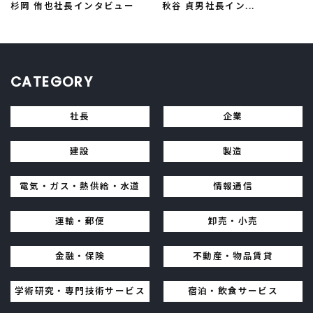
杉岡 侑也社長インタビュー
秋谷 貞男社長イン...
CATEGORY
社長
企業
建設
製造
電気・ガス・熱供給・水道
情報通信
運輸・郵便
卸売・小売
金融・保険
不動産・物品賃貸
学術研究・専門技術サービス
宿泊・飲食サービス