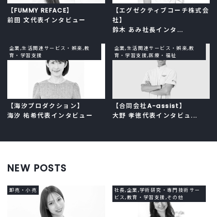
【FUMMY REFACE】
【エグゼクティブコーチ株式会
前田 文代表インタビュー
社】
鈴木 あみ社長インタ...
企業,生活関連サービス・娯楽,教
企業,生活関連サービス・娯楽,教
育・学習支援
育・学習支援,医療・福祉
【海汐プロダクション】
【合同会社A-assist】
海汐 祐希代表インタビュー
大野 孝徳代表インタビュ...
NEW POSTS
卸売・小売
社長,企業,学術研究・専門技術サー
ビス,教育・学習支援,その他