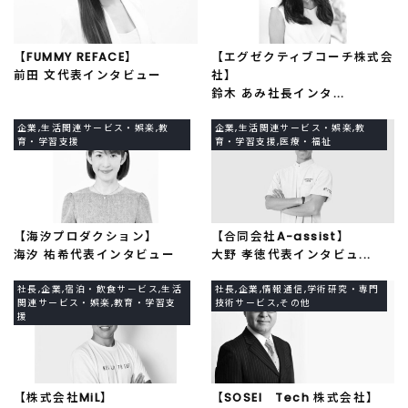
【FUMMY REFACE】
【エグゼクティブコーチ株式会
前田 文代表インタビュー
社】
鈴木 あみ社長インタ...
企業,生活関連サービス・娯楽,教
企業,生活関連サービス・娯楽,教
育・学習支援
育・学習支援,医療・福祉
【海汐プロダクション】
【合同会社A-assist】
海汐 祐希代表インタビュー
大野 孝徳代表インタビュ...
社長,企業,宿泊・飲食サービス,生活
社長,企業,情報通信,学術研究・専門
関連サービス・娯楽,教育・学習支
技術サービス,その他
援
【株式会社MiL】
【SOSEI Tech 株式会社】