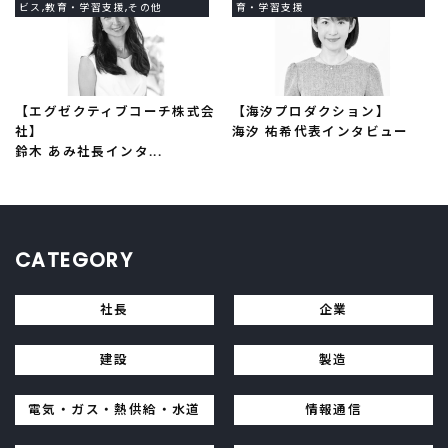
ビス,教育・学習支援,その他
育・学習支援
【エグゼクティブコーチ株式会
【海汐プロダクション】
社】
海汐 祐希代表インタビュー
鈴木 あみ社長インタ...
CATEGORY
社長
企業
建設
製造
電気・ガス・熱供給・水道
情報通信