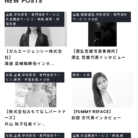
NEW POSTS
企業,学術研究・専門技術サービス,
企業,情報通信,学術研究・専門技術
生活関連サービス・娯楽,教育・学
サービス,その他
習支援
【ガルエージェンシー株式会
【酒生哲雄写真事務所】
社】
酒生 哲雄代表インタビュー
渡邉 菜緒取締役インタ...
社長,企業,学術研究・専門技術サー
卸売・小売
ビス,教育・学習支援,その他
【株式会社おもてなしパートナ
【FUMMY REFACE】
ーズ】
前田 文代表インタビュー
片山 祐子社長イン...
社長,企業,学術研究・専門技術サー
企業,生活関連サービス・娯楽,教