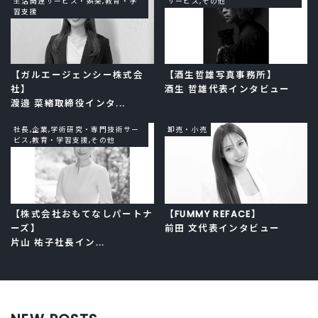
生活関連サービス・娯楽,教育・学
サービス,その他
習支援
【ガルエージェンシー株式会
【酒生哲雄写真事務所】
社】
酒生 哲雄代表インタビュー
渡邉 菜緒取締役インタ...
社長,企業,学術研究・専門技術サー
卸売・小売
ビス,教育・学習支援,その他
【株式会社おもてなしパートナ
【FUMMY REFACE】
ーズ】
前田 文代表インタビュー
片山 祐子社長イン...