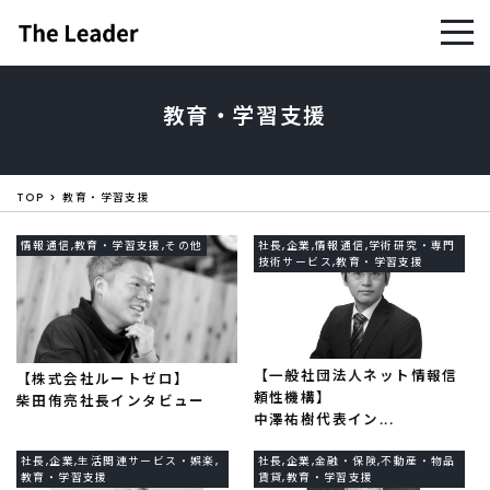
教育・学習支援
TOP
教育・学習支援
情報通信,教育・学習支援,その他
社長,企業,情報通信,学術研究・専門
技術サービス,教育・学習支援
【一般社団法人ネット情報信
【株式会社ルートゼロ】
頼性機構】
柴田侑亮社長インタビュー
中澤祐樹代表イン...
社長,企業,生活関連サービス・娯楽,
社長,企業,金融・保険,不動産・物品
教育・学習支援
賃貸,教育・学習支援