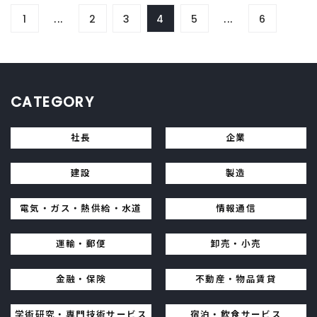
1
...
2
3
4
5
...
6
CATEGORY
社長
企業
建設
製造
電気・ガス・熱供給・水道
情報通信
運輸・郵便
卸売・小売
金融・保険
不動産・物品賃貸
学術研究・専門技術サービス
宿泊・飲食サービス