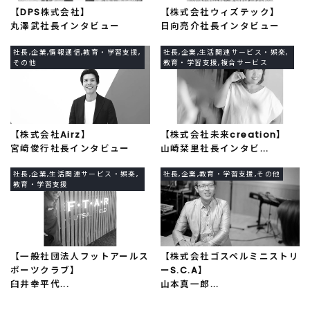
【DPS株式会社】
【株式会社ウィズテック】
丸澤武社長インタビュー
日向亮介社長インタビュー
社長,企業,情報通信,教育・学習支援,
社長,企業,生活関連サービス・娯楽,
その他
教育・学習支援,複合サービス
【株式会社Airz】
【株式会社未来creation】
宮﨑俊行社長インタビュー
山崎栞里社長インタビ...
社長,企業,生活関連サービス・娯楽,
社長,企業,教育・学習支援,その他
教育・学習支援
【一般社団法人フットアールス
【株式会社ゴスペルミニストリ
ポーツクラブ】
ーS.C.A】
臼井幸平代...
山本真一郎...