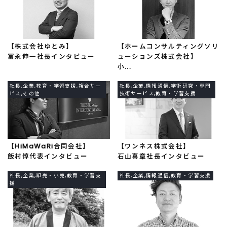
【株式会社ゆとみ】
【ホームコンサルティングソリ
冨永伸一社長インタビュー
ューションズ株式会社】
小...
社長,企業,教育・学習支援,複合サー
社長,企業,情報通信,学術研究・専門
ビス,その他
技術サービス,教育・学習支援
【HiMaWaRi合同会社】
【ワンネス株式会社】
飯村惇代表インタビュー
石山喜章社長インタビュー
社長,企業,卸売・小売,教育・学習支
社長,企業,情報通信,教育・学習支援
援