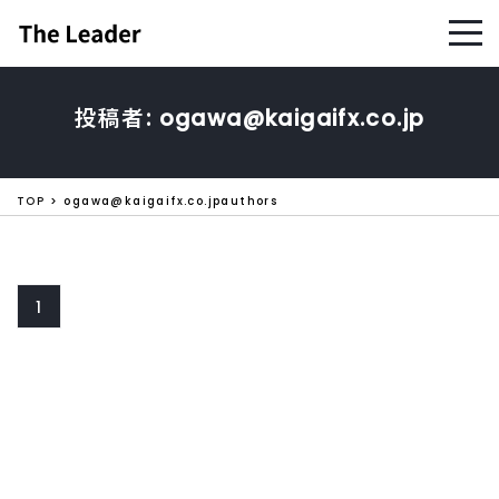
投稿者:
ogawa@kaigaifx.co.jp
TOP
ogawa@kaigaifx.co.jpauthors
1