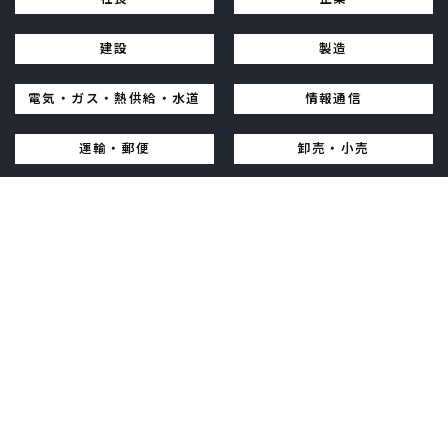
建設
製造
電気・ガス・熱供給・水道
情報通信
運輸・郵便
卸売・小売
金融・保険
不動産・物品賃貸
学術研究・専門技術サービス
宿泊・飲食サービス
生活関連サービス・娯楽
教育・学習支援
医療・福祉
複合サービス
その他