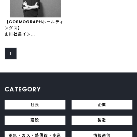
【COSMOGRAPHホールディ
ングス】
山川社長イン...
1
CATEGORY
社長
企業
建設
製造
電気・ガス・熱供給・水道
情報通信